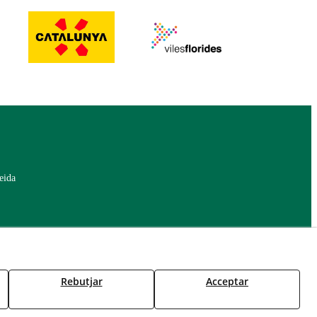
eida
Rebutjar
Acceptar