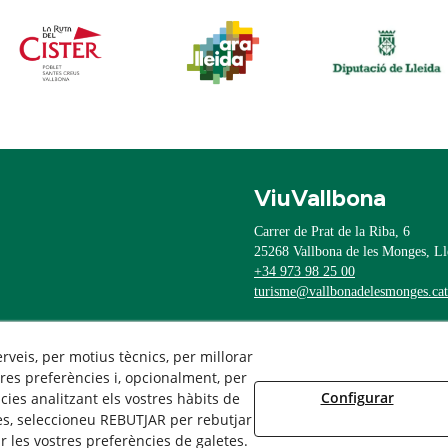
ViuVallbona
Carrer de Prat de la Riba, 6
25268
Vallbona de les Monges, Ll
+34 973 98 25 00
turisme@vallbonadelesmonges.cat
Avís Legal
erveis, per motius tècnics, per millorar
Política Cookies
res preferències i, opcionalment, per
Política de Privacitat
Configurar
ies analitzant els vostres hàbits de
es, seleccioneu REBUTJAR per rebutjar
 les vostres preferències de galetes.
/2026 Ajuntament de Vallbona de les Monges - Tots els drets reservats.