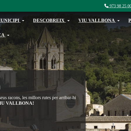
973 98 25 0
UNICIPI
DESCOBREIX
VIU VALLBONA
CA
a
eus racons, les millors rutes per arribar-hi
IU VALLBONA!