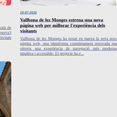
10-07-2026
Vallbona de les Monges estrena una nova
pàgina web per millorar l'experiència dels
rals de
visitants
serva't
ivitats
Vallbona de les Monges ha posat en marxa la seva nov
pàgina web, una plataforma completament renovada qu
ofereix una experiència de navegació més moderna
intuïtiva i accessible. El projecte ha e...