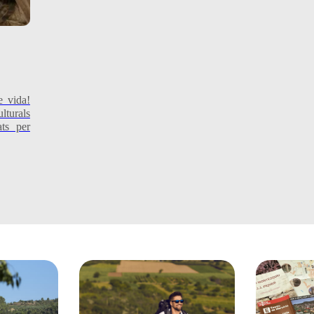
e vida!
lturals
ats per